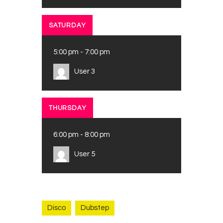
SATURDAY
5:00 pm
-
7:00 pm
User 3
THURSDAY
6:00 pm
-
8:00 pm
User 5
Disco
Dubstep