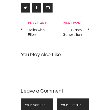
C
2
Post
PREV POST
NEXT POST
l
navigation
Talks with
Classy
a
Ellen
Generation
s
s
D
0
y
a
You May Also Like
G
n
e
c
n
e
e
H
r
i
a
t
t
Leave a Comment
s
i
o
n